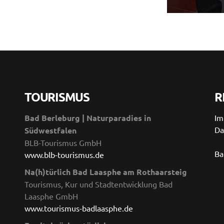
TOURISMUS
R
Bad Berleburg | Naturparadies in
Im
Da
Südwestfalen
BLB-Tourismus GmbH
Ba
www.blb-tourismus.de
Na(h)türlich Bad Laasphe am Rothaarsteig
Tourismus, Kur und Stadtentwicklung Bad
Laasphe GmbH
www.tourismus-badlaasphe.de